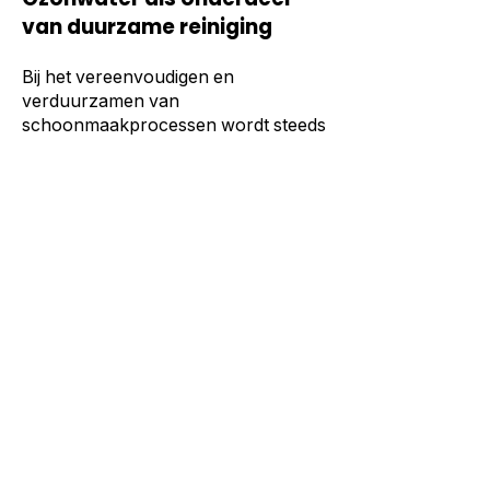
van duurzame reiniging
Bij het vereenvoudigen en
verduurzamen van
schoonmaakprocessen wordt steeds
vaker gekeken naar alternatieven
voor traditionele
schoonmaakmiddelen. Eén van die
alternatieven is ozonwater.
Ozonwater wordt op locatie
aangemaakt en kan worden
toegepast voor dagelijkse functionele
oppervlaktereiniging. Het gebruik
ervan past binnen organisaties die
streven naar minder
middelengebruik, minder logistiek en
overzichtelijkere werkprocessen.
Meer achtergrond over de werking