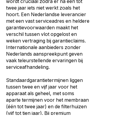
wordt cruciaal zodra er na een tot
twee jaar iets niet werkt zoals het
hoort. Een Nederlandse leverancier
met een vast serviceadres en heldere
garantievoorwaarden maakt het
verschil tussen vlot opgelost en
weken vertraging bij garantieclaims.
Internationale aanbieders zonder
Nederlands aanspreekpunt geven
vaak teleurstellende ervaringen bij
serviceafhandeling.
Standaardgarantietermijnen liggen
tussen twee en vijf jaar voor het
apparaat als geheel, met soms
aparte termijnen voor het membraan
(één tot twee jaar) en de filterhuizen
(vijf tot tien jaar). Bij premium
uitvoeringen worden garanties van
tien jaar of meer aangeboden als
kwaliteitssignaal. Voor wie het