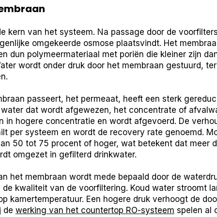
membraan
 kern van het systeem. Na passage door de voorfilters 
genlijke omgekeerde osmose plaatsvindt. Het membraan
n dun polymeermateriaal met poriën die kleiner zijn d
ater wordt onder druk door het membraan gestuurd, terw
n.
braan passeert, het permeaat, heeft een sterk gereduc
t water dat wordt afgewezen, het concentrate of afvalw
 in hogere concentratie en wordt afgevoerd. De verho
hilt per systeem en wordt de recovery rate genoemd. 
an 50 tot 75 procent of hoger, wat betekent dat meer d
t omgezet in gefilterd drinkwater.
ie van het membraan wordt mede bepaald door de waterdr
de kwaliteit van de voorfiltering. Koud water stroomt 
p kamertemperatuur. Een hogere druk verhoogt de doo
ij de
werking van het countertop RO-systeem
spelen al 