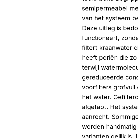
semipermeabel mem
van het systeem be
Deze uitleg is bed
functioneert, zond
filtert kraanwater
heeft poriën die zo
terwijl watermolec
gereduceerde conc
voorfilters grofvu
het water. Gefilter
afgetapt. Het syst
aanrecht. Sommige 
worden handmatig ge
varianten gelijk is.