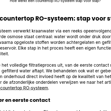
Hoe werkt een countertop RO-systeem stap voor stap?
 countertop RO-systeem: stap voor s
teem verwerkt kraanwater via een reeks opeenvolgende
de osmose staat centraal: water wordt onder druk doo
arna opgeloste stoffen worden achtergelaten en gefil
eservoir. Elke stap in het proces heeft een eigen functie
teit.
e het volledige filtratieproces uit, van de eerste contac
 gefilterd water aftapt. We behandelen ook wat er gebeu
 onderhoud direct invloed heeft op de kwaliteit van he
r de afzonderlijke onderdelen verwijzen we naar het art
 countertop RO-systeem
.
er en eerste contact