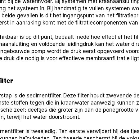
gint bij de waterinvoer. Bij systemen met kraanaansluiti
ng het systeem in. Bij handmatig te vullen systemen wor
 beide gevallen is dit het ingangspunt van het filtratiep
erst in aanraking komt met de filtratiecomponenten van
ikbaar is op dit punt, bepaalt mede hoe effectief het fil
naansluiting en voldoende leidingdruk kan het water di
 ingebouwde pomp wordt de druk eerst opgevoerd voord
De druk die nodig is voor effectieve membraanfiltratie li
ilter
rstap is de sedimentfilter. Deze filter houdt zwevende de
ste stoffen tegen die in kraanwater aanwezig kunnen zij
che zeef: deeltjes die groter zijn dan de poriegrootte va
 terwijl het water doorstroomt.
mentfilter is tweeledig. Ten eerste verwijdert hij deeltj
r kunnen beïnvloeden. Ten tweede beschermt hij de volge