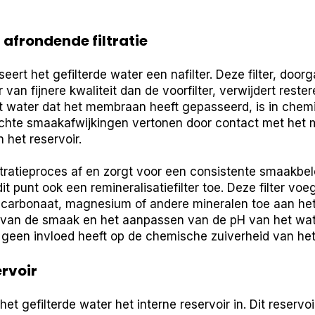
n afrondende filtratie
rt het gefilterde water een nafilter. Deze filter, door
er van fijnere kwaliteit dan de voorfilter, verwijdert res
water dat het membraan heeft gepasseerd, is in chemi
ichte smaakafwijkingen vertonen door contact met het
in het reservoir.
filtratieproces af en zorgt voor een consistente smaakb
 punt ook een remineralisatiefilter toe. Deze filter voeg
arbonaat, magnesium of andere mineralen toe aan het 
n van de smaak en het aanpassen van de pH van het wate
e geen invloed heeft op de chemische zuiverheid van het
ervoir
het gefilterde water het interne reservoir in. Dit reservo