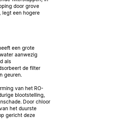
opping door grove
n, legt een hogere
 heeft een grote
anwater aanwezig
d als
sorbeert de filter
n geuren.
herming van het RO-
rige blootstelling,
aanschade. Door chloor
 van het duurste
op gericht deze