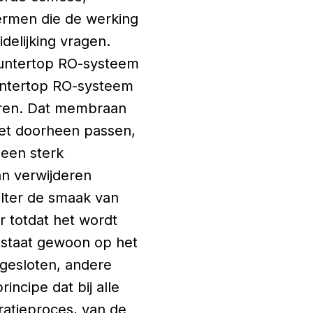
ermen die de werking
delijking vragen.
countertop RO-systeem
ountertop RO-systeem
turen. Dat membraan
niet doorheen passen,
 een sterk
n verwijderen
ilter de smaak van
r totdat het wordt
n staat gewoon op het
gesloten, andere
ncipe dat bij alle
ltratieproces, van de