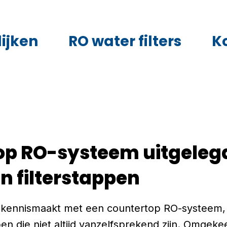
ijken
RO water filters
K
op RO-systeem uitgeleg
n filterstappen
 kennismaakt met een countertop RO-systeem, s
en die niet altijd vanzelfsprekend zijn. Omgek