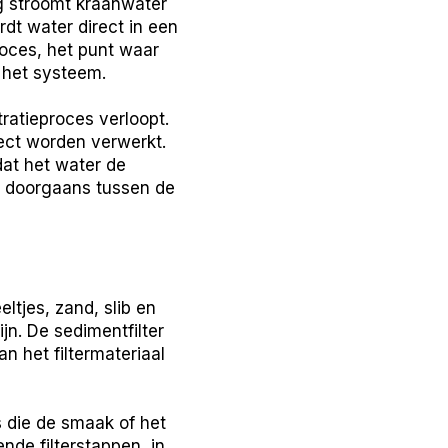
ng stroomt kraanwater
dt water direct in een
roces, het punt waar
 het systeem.
tratieproces verloopt.
rect worden verwerkt.
at het water de
gt doorgaans tussen de
eltjes, zand, slib en
n. De sedimentfilter
n het filtermateriaal
es die de smaak of het
nde filterstappen, in