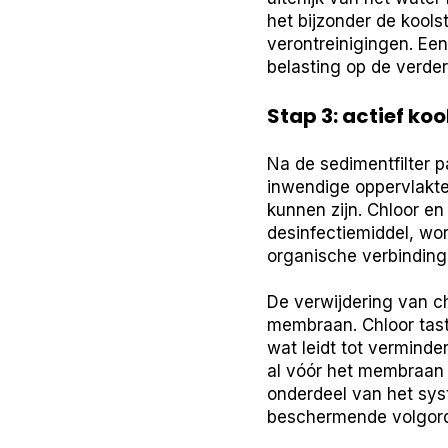
het bijzonder de kools
verontreinigingen. Een
belasting op de verder
Stap 3: actief kool
Na de sedimentfilter pa
inwendige oppervlakte
kunnen zijn. Chloor e
desinfectiemiddel, wor
organische verbinding
De verwijdering van ch
membraan. Chloor tast
wat leidt tot verminder
al vóór het membraan t
onderdeel van het sy
beschermende volgord