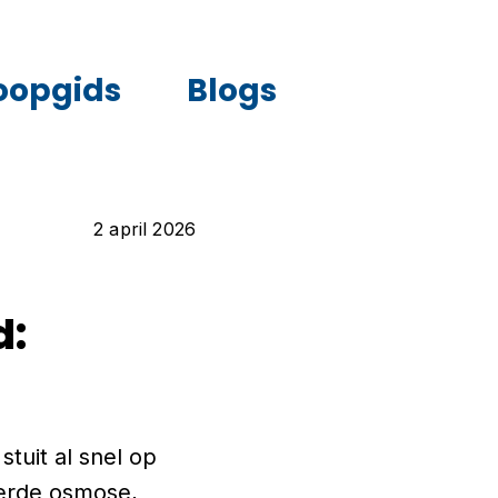
oopgids
Blogs
2 april 2026
d:
tuit al snel op
eerde osmose,