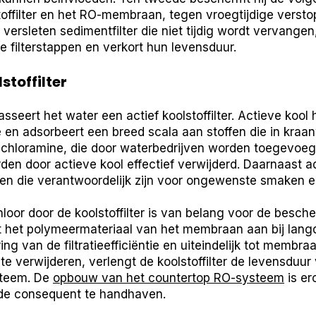
toffilter en het RO-membraan, tegen vroegtijdige verst
 versleten sedimentfilter die niet tijdig wordt vervange
e filterstappen en verkort hun levensduur.
stoffilter
sseert het water een actief koolstoffilter. Actieve kool
 en adsorbeert een breed scala aan stoffen die in kra
n chloramine, die door waterbedrijven worden toegevoeg
den door actieve kool effectief verwijderd. Daarnaast ad
en die verantwoordelijk zijn voor ongewenste smaken e
loor door de koolstoffilter is van belang voor de besc
 het polymeermateriaal van het membraan aan bij langdu
ing van de filtratieefficiëntie en uiteindelijk tot membr
e verwijderen, verlengt de koolstoffilter de levensduur
steem. De
opbouw van het countertop RO-systeem
is er
e consequent te handhaven.