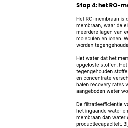
Stap 4: het RO-
Het RO-membraan is de
membraan, waar de ei
meerdere lagen van ee
moleculen en ionen. W
worden tegengehoude
Het water dat het mem
opgeloste stoffen. He
tegengehouden stoffen
en concentrate versc
halen recovery rates v
aangeboden water word
De filtratieefficiënt
het ingaande water en 
membraan dan water o
productiecapaciteit. B