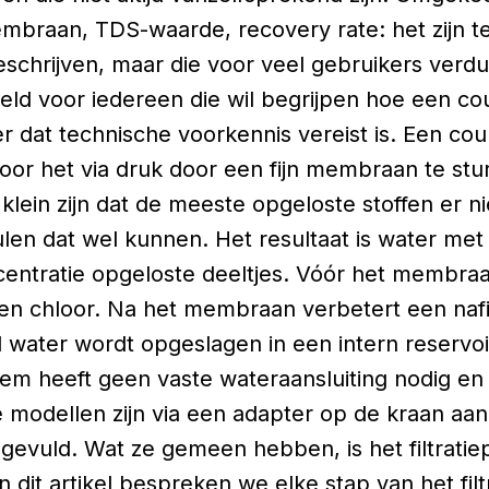
braan, TDS-waarde, recovery rate: het zijn t
schrijven, maar die voor veel gebruikers verdui
oeld voor iedereen die wil begrijpen hoe een 
er dat technische voorkennis vereist is. Een c
 door het via druk door een fijn membraan te s
 klein zijn dat de meeste opgeloste stoffen er 
ulen dat wel kunnen. Het resultaat is water met
entratie opgeloste deeltjes. Vóór het membraa
il en chloor. Na het membraan verbetert een naf
d water wordt opgeslagen in een intern reservoi
eem heeft geen vaste wateraansluiting nodig e
modellen zijn via een adapter op de kraan aan
vuld. Wat ze gemeen hebben, is het filtratiepri
 In dit artikel bespreken we elke stap van het fi