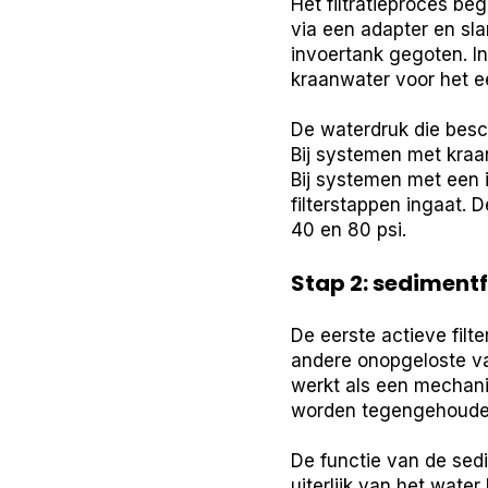
Het filtratieproces be
via een adapter en sla
invoertank gegoten. In
kraanwater voor het e
De waterdruk die besch
Bij systemen met kraa
Bij systemen met een
filterstappen ingaat. 
40 en 80 psi.
Stap 2: sedimentf
De eerste actieve filte
andere onopgeloste va
werkt als een mechanis
worden tegengehouden,
De functie van de sedi
uiterlijk van het wate