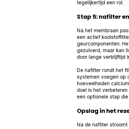
tegelijkertijd een rol.
Stap 5: nafilter e
Na het membraan passee
een actief koolstoffilt
geurcomponenten. Het 
gezuiverd, maar kan l
door lange verblijftijd 
De nafilter rondt het 
systemen voegen op dit
hoeveelheden calciumc
doel is het verbetere
een optionele stap di
Opslag in het res
Na de nafilter stroomt 