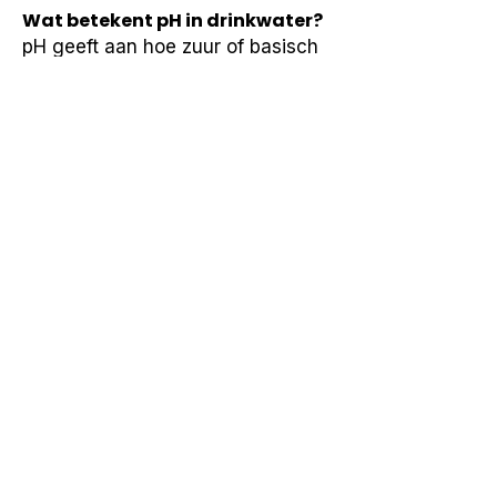
Wat betekent pH in drinkwater?
pH geeft aan hoe zuur of basisch 
water is en blijft meestal binnen 
een stabiele bandbreedte.
Wat zegt hardheid over water?
Hardheid heeft te maken met 
mineralen zoals calcium en 
magnesium en beïnvloedt 
kalkaanslag.
Wat is geleidbaarheid van
water?
Geleidbaarheid is een indicatie 
van het totaal aan opgeloste 
stoffen in water.
Waarom worden meerdere