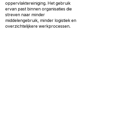
oppervlaktereiniging. Het gebruik
ervan past binnen organisaties die
streven naar minder
middelengebruik, minder logistiek en
overzichtelijkere werkprocessen.
Meer achtergrond over de werking
en toepassingen van ozonwater lees
je op
deze pagina over ozonwater
.
Verder lezen
Gids
Waterfilter machine
Waterfilter voor thuis