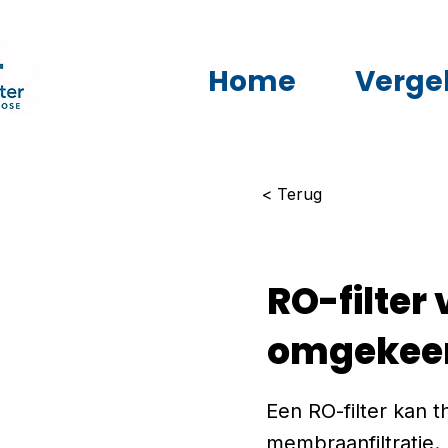
Home
Vergel
< Terug
RO-filter
omgekeer
Een RO-filter kan t
membraanfiltratie.