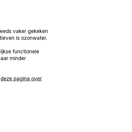
teeds vaker gekeken
tieven is ozonwater.
jkse functionele
naar minder
p
deze pagina over