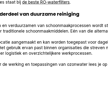
es staat bij
de beste RO-waterfilters
.
derdeel van duurzame reiniging
en en verduurzamen van schoonmaakprocessen wordt s
r traditionele schoonmaakmiddelen. Eén van die alterna
catie aangemaakt en kan worden toegepast voor dageli
Het gebruik ervan past binnen organisaties die streven 
r logistiek en overzichtelijkere werkprocessen.
r de werking en toepassingen van ozonwater lees je o