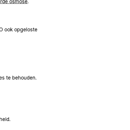
erde osmose
.
RO ook opgeloste
es te behouden.
heid.