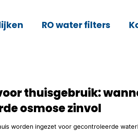
ijken
RO water filters
K
 voor thuisgebruik: wanne
de osmose zinvol
huis worden ingezet voor gecontroleerde waterk