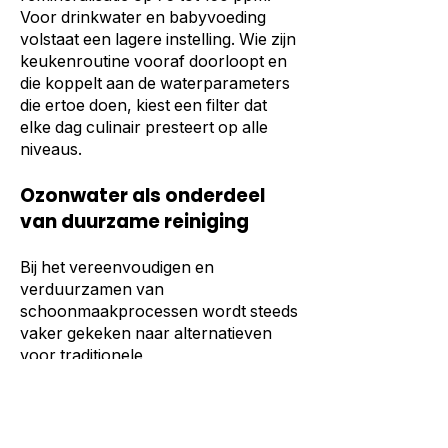
Voor drinkwater en babyvoeding
volstaat een lagere instelling. Wie zijn
keukenroutine vooraf doorloopt en
die koppelt aan de waterparameters
die ertoe doen, kiest een filter dat
elke dag culinair presteert op alle
niveaus.
Ozonwater als onderdeel
van duurzame reiniging
Bij het vereenvoudigen en
verduurzamen van
schoonmaakprocessen wordt steeds
vaker gekeken naar alternatieven
voor traditionele
schoonmaakmiddelen. Eén van die
alternatieven is ozonwater.
Ozonwater wordt op locatie