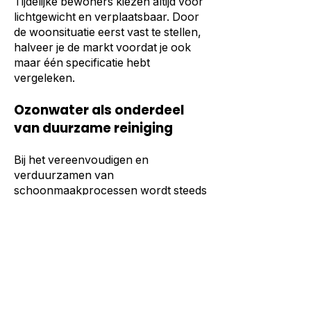
Tijdelijke bewoners kiezen altijd voor
lichtgewicht en verplaatsbaar. Door
de woonsituatie eerst vast te stellen,
halveer je de markt voordat je ook
maar één specificatie hebt
vergeleken.
Ozonwater als onderdeel
van duurzame reiniging
Bij het vereenvoudigen en
verduurzamen van
schoonmaakprocessen wordt steeds
vaker gekeken naar alternatieven
voor traditionele
schoonmaakmiddelen. Eén van die
alternatieven is ozonwater.
Ozonwater wordt op locatie
aangemaakt en kan worden