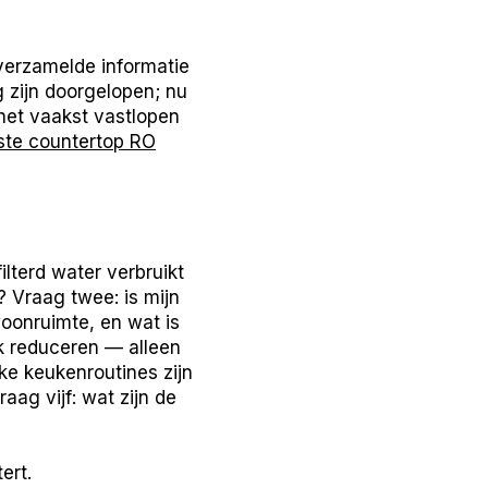
 verzamelde informatie
g zijn doorgelopen; nu
het vaakst vastlopen
ste countertop RO
ilterd water verbruikt
 Vraag twee: is mijn
oonruimte, en wat is
ek reduceren — alleen
ke keukenroutines zijn
aag vijf: wat zijn de
ert.