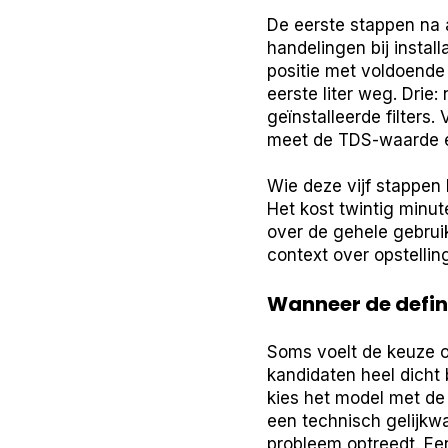
De eerste stappen na 
handelingen bij instal
positie met voldoende 
eerste liter weg. Drie
geïnstalleerde filters.
meet de TDS-waarde en
Wie deze vijf stappen b
Het kost twintig minut
over de gehele gebruik
context over opstellin
Wanneer de defini
Soms voelt de keuze on
kandidaten heel dicht b
kies het model met de 
een technisch gelijkwa
probleem optreedt. Een