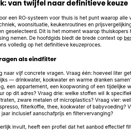
k: van twijfel naar definitieve keuze
voor een RO-systeem voor thuis is het punt waarop alle
chniek, woonsituatie, keukenroutines en prijsvergelijkin
 geselecteerd. Dit is het moment waarop thuiskopers 
ssing nemen. De hoofdgids biedt de brede context op
be
ons volledig op het definitieve keuzeproces.
ragen als eindfilter
ug naar vijf concrete vragen. Vraag één: hoeveel liter gef
ijks — drinkwater, kookwater en warme dranken samen?
, een appartement, een koopwoning of een tijdelijke w
op dit adres? Vraag drie: welke stoffen wil ik specifi
traten, zware metalen of microplastics? Vraag vier: wel
spresso, filterkoffie, thee, kookwater of babyvoeding? Vr
 jaar inclusief aanschafprijs en filtervervanging?
lijk invult, heeft een profiel dat het aanbod effectief filt