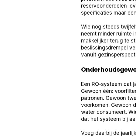
reserveonderdelen leve
specificaties maar een
Wie nog steeds twijfe
neemt minder ruimte in
makkelijker terug te s
beslissingsdrempel ver
vanuit gezinsperspect
Onderhoudsgewoo
Een RO-systeem dat ja
Gewoon één: voorfilte
patronen. Gewoon twee
voorkomen. Gewoon dri
water consumeert. Wie 
dat het systeem bij aa
Voeg daarbij de jaarli