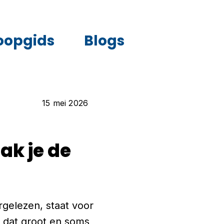
oopgids
Blogs
15 mei 2026
ak je de
rgelezen, staat voor
d dat groot en soms