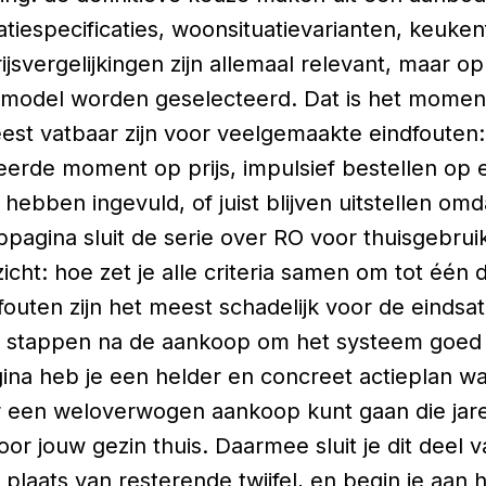
atiespecificaties, woonsituatievarianten, keukenf
ijsvergelijkingen zijn allemaal relevant, maar 
odel worden geselecteerd. Dat is het momen
st vatbaar zijn voor veelgemaakte eindfouten: 
eerde moment op prijs, impulsief bestellen op
e hebben ingevuld, of juist blijven uitstellen om
ubpagina sluit de serie over RO voor thuisgebru
icht: hoe zet je alle criteria samen om tot één d
uten zijn het meest schadelijk voor de eindsatis
e stappen na de aankoop om het systeem goed t
ina heb je een helder en concreet actieplan w
ar een weloverwogen aankoop kunt gaan die jar
oor jouw gezin thuis. Daarmee sluit je dit deel
 plaats van resterende twijfel, en begin je aan