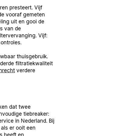
n presteert. Vijf
p de vooraf gemeten
ling uit en gooi de
rs van de
ltervervanging. Vijf:
ontroles.
ouwbaar thuisgebruik.
rde filtratiekwaliteit
anrecht
verdere
eken dat twee
envoudige tiebreaker:
vice in Nederland. Bij
als er ooit een
s heeft en