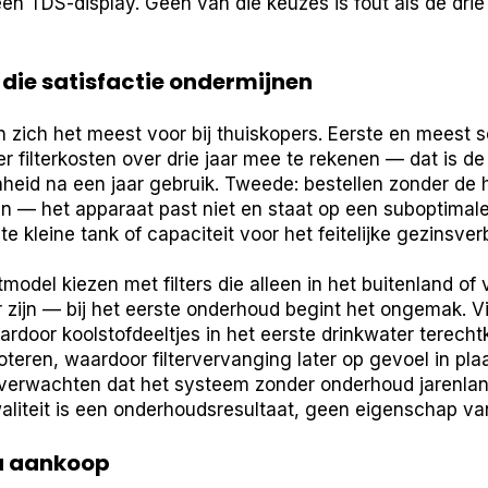
n TDS-display. Geen van die keuzes is fout als de drie 
die satisfactie ondermijnen
zich het meest voor bij thuiskopers. Eerste en meest sc
er filterkosten over drie jaar mee te rekenen — dat is
heid na een jaar gebruik. Tweede: bestellen zonder de
n — het apparaat past niet en staat op een suboptimale 
 kleine tank of capaciteit voor het feitelijke gezinsverb
model kiezen met filters die alleen in het buitenland of 
zijn — bij het eerste onderhoud begint het ongemak. Vi
ardoor koolstofdeeltjes in het eerste drinkwater terech
noteren, waardoor filtervervanging later op gevoel in p
 verwachten dat het systeem zonder onderhoud jarenlang
waliteit is een onderhoudsresultaat, geen eigenschap van
a aankoop