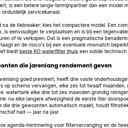
rt, is een betere lange-termijnpartner dan een model m
 onduidelijk servicekanaal.
lt na de tiebreaker: kies het compactere model. Een c
, is eenvoudiger te verplaatsen en is bij een tegenvall
turen of te verkopen. Dat is een pragmatische benaderin
laagt en de risico's bij een eventuele mismatch beperkt. 
ief biedt
beste RO waterfilter thuis
een solide technisch 
nten die jarenlang rendement geven
renlang goed presteert, heeft drie vaste onderhoudsg
rs op schema vervangen, elke zes tot twaalf maanden, 
: watertank elke drie tot zes maanden grondig reinige
e: na elke langere afwezigheid de eerste liter doorspoe
die drie gewoonten automatisch maakt, houdt filtratiek
nschaf had — jaar na jaar.
jkse agenda-herinnering voor filtervervanging en de twee