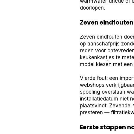
warmwaterfunctie of ee
doorlopen.
Zeven eindfouten 
Zeven eindfouten doen 
op aanschafprijs zond
reden voor ontevreden
keukenkastjes te mete
model kiezen met een te
Vierde fout: een import
webshops verkrijgbaar 
spoeling overslaan wa
installatiedatum niet 
plaatsvindt. Zevende:
presteren — filtratiek
Eerste stappen n