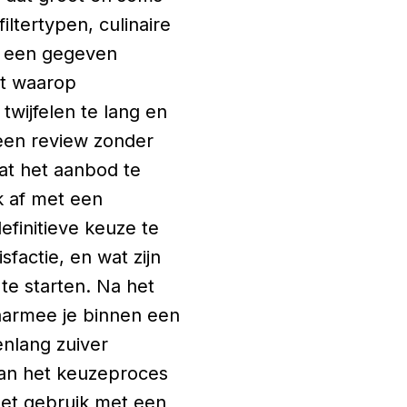
iltertypen, culinaire
op een gegeven
t waarop
twijfelen te lang en
 een review zonder
dat het aanbod te
ik af met een
efinitieve keuze te
factie, en wat zijn
e starten. Na het
aarmee je binnen een
enlang zuiver
 van het keuzeproces
 het gebruik met een