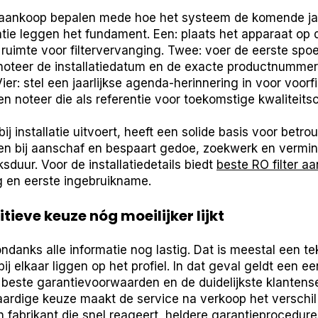
aankoop bepalen mede hoe het systeem de komende jare
latie leggen het fundament. Een: plaats het apparaat o
ruimte voor filtervervanging. Twee: voer de eerste spoe
: noteer de installatiedatum en de exacte productnumme
 Vier: stel een jaarlijkse agenda-herinnering in voor voorfi
 noteer die als referentie voor toekomstige kwaliteitsc
ij installatie uitvoert, heeft een solide basis voor betr
en bij aanschaf en bespaart gedoe, zoekwerk en verminde
sduur. Voor de installatiedetails biedt
beste RO filter a
g en eerste ingebruikname.
tieve keuze nóg moeilijker lijkt
danks alle informatie nog lastig. Dat is meestal een t
ij elkaar liggen op het profiel. In dat geval geldt een e
beste garantievoorwaarden en de duidelijkste klantenser
ardige keuze maakt de service na verkoop het verschil 
 fabrikant die snel reageert, heldere garantieprocedure