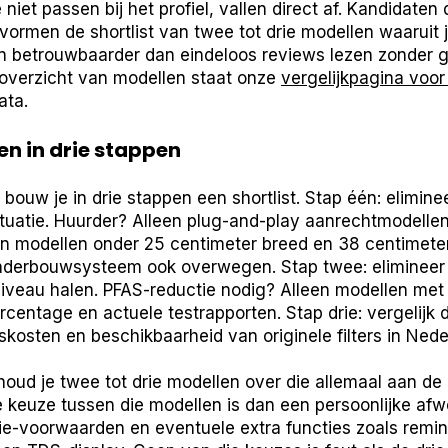
iet passen bij het profiel, vallen direct af. Kandidaten di
 vormen de shortlist van twee tot drie modellen waaruit 
 en betrouwbaarder dan eindeloos reviews lezen zonder g
soverzicht van modellen staat onze
vergelijkpagina voor
ata.
en in drie stappen
 bouw je in drie stappen een shortlist. Stap één: elimine
tuatie. Huurder? Alleen plug-and-play aanrechtmodelle
en modellen onder 25 centimeter breed en 38 centimet
derbouwsysteem ook overwegen. Stap twee: elimineer a
niveau halen. PFAS-reductie nodig? Alleen modellen met
rcentage en actuele testrapporten. Stap drie: vergelijk
skosten en beschikbaarheid van originele filters in Nede
oud je twee tot drie modellen over die allemaal aan de
e keuze tussen die modellen is dan een persoonlijke af
e-voorwaarden en eventuele extra functies zoals remine