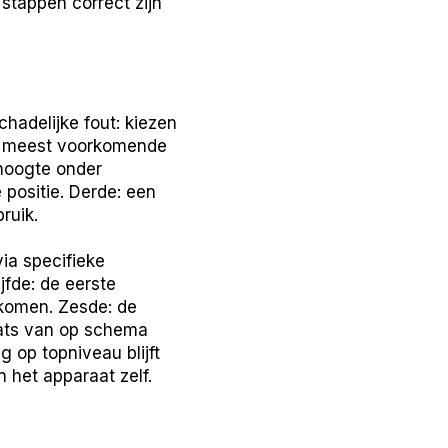
stappen correct zijn
hadelijke fout: kiezen
 de meest voorkomende
 hoogte onder
positie. Derde: een
ruik.
via specifieke
jfde: de eerste
tkomen. Zesde: de
laats van op schema
 op topniveau blijft
 het apparaat zelf.