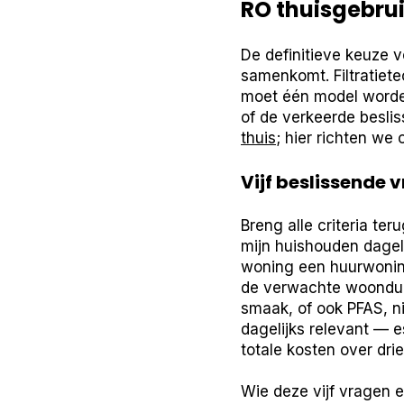
RO thuisgebrui
De definitieve keuze 
samenkomt. Filtratiete
moet één model worden
of de verkeerde besli
thuis
; hier richten we 
Vijf beslissende v
Breng alle criteria ter
mijn huishouden dagel
woning een huurwoning
de verwachte woonduur 
smaak, of ook PFAS, ni
dagelijks relevant — e
totale kosten over drie
Wie deze vijf vragen eer