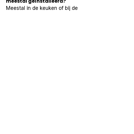
meestal geïnstalleerd?
Meestal in de keuken of bij de 
wateraansluiting.
Is gefilterd water veilig bij goed
onderhoud?
Bij correct onderhoud is het water 
geschikt voor consumptie.
Neem contact op
Vorige
Volgende