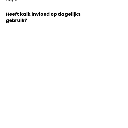
Heeft kalk invloed op dagelijks
gebruik?
Het kan invloed hebben op 
apparaten en schoonmaak.
Wat kun je doen bij kalk in
drinkwater?
Oriëntatie helpt bij het begrijpen 
van mogelijke vervolgstappen.
Neem contact op
Vorige
Volgende