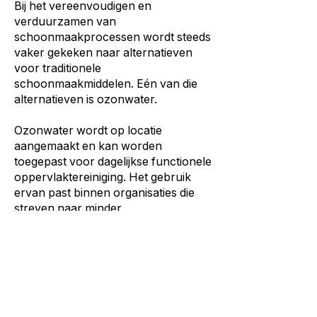
Bij het vereenvoudigen en
verduurzamen van
schoonmaakprocessen wordt steeds
vaker gekeken naar alternatieven
voor traditionele
schoonmaakmiddelen. Eén van die
alternatieven is ozonwater.
Ozonwater wordt op locatie
aangemaakt en kan worden
toegepast voor dagelijkse functionele
oppervlaktereiniging. Het gebruik
ervan past binnen organisaties die
streven naar minder
middelengebruik, minder logistiek en
overzichtelijkere werkprocessen.
Meer achtergrond over de werking
en toepassingen van ozonwater lees
je op
deze pagina over ozonwater
.