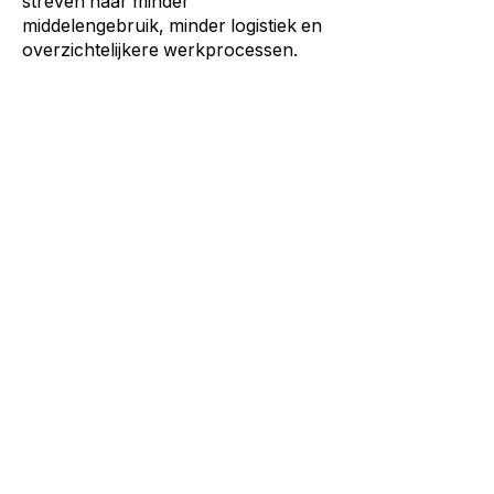
streven naar minder
middelengebruik, minder logistiek en
overzichtelijkere werkprocessen.
Meer achtergrond over de werking
en toepassingen van ozonwater lees
je op
deze pagina over ozonwater
.
Verder lezen
Gids
Waterfilter machine
Waterfilter voor thuis