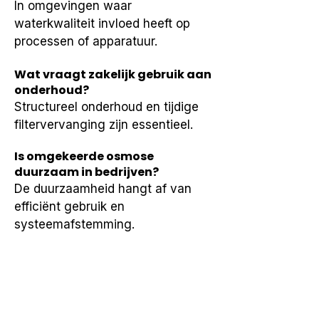
In omgevingen waar 
waterkwaliteit invloed heeft op 
processen of apparatuur.
Wat vraagt zakelijk gebruik aan
onderhoud?
Structureel onderhoud en tijdige 
filtervervanging zijn essentieel.
Is omgekeerde osmose
duurzaam in bedrijven?
De duurzaamheid hangt af van 
efficiënt gebruik en 
systeemafstemming.
Verschilt zakelijk RO-gebruik
van thuisgebruik?
Zakelijke systemen zijn vaak 
groter en afgestemd op hoger 