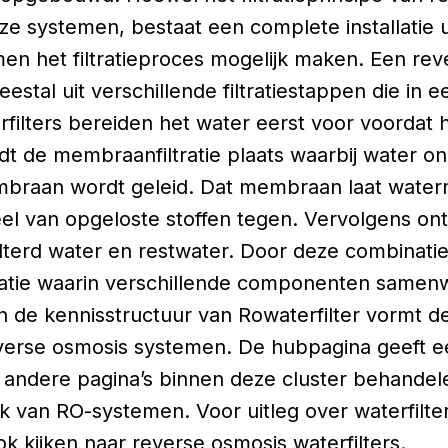
eze systemen, bestaat een complete installatie
en het filtratieproces mogelijk maken. Een re
stal uit verschillende filtratiestappen die in 
filters bereiden het water eerst voor voordat
ndt de membraanfiltratie plaats waarbij water o
mbraan wordt geleid. Dat membraan laat wate
el van opgeloste stoffen tegen. Vervolgens on
lterd water en restwater. Door deze combinati
llatie waarin verschillende componenten same
 de kennisstructuur van Rowaterfilter vormt d
verse osmosis systemen. De hubpagina geeft e
en andere pagina’s binnen deze cluster behande
k van RO-systemen. Voor uitleg over waterfilte
k kijken naar reverse osmosis waterfilters.