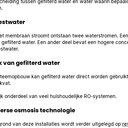
cheiding tussen gefilterd water en water waarin bepaal
n.
estwater
et membraan stroomt ontstaan twee waterstromen. Een 
gefilterd water. Een ander deel bevat een hogere conce
estwater.
 van gefilterd water
steemopbouw kan gefilterd water direct worden gebruikt
kvat.
ijk onderdeel van veel huishoudelijke RO-systemen.
verse osmosis technologie
rond van deze installaties wordt verder uitgelegd op
re