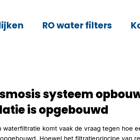
ijken
RO water filters
K
osmosis systeem opbouw
latie is opgebouwd
in waterfiltratie komt vaak de vraag tegen hoe 
 opgebouwd. Hoewel het filtratieprincipe van r