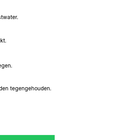
twater.
kt.
egen.
rden tegengehouden.