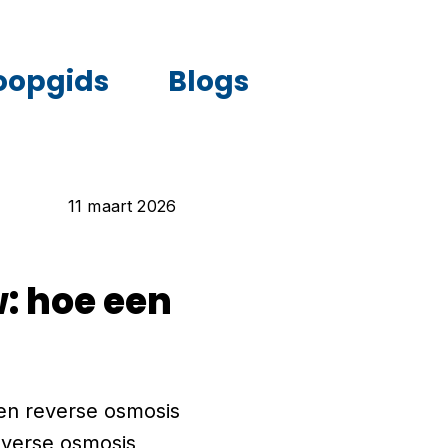
oopgids
Blogs
11 maart 2026
: hoe een
een reverse osmosis
everse osmosis