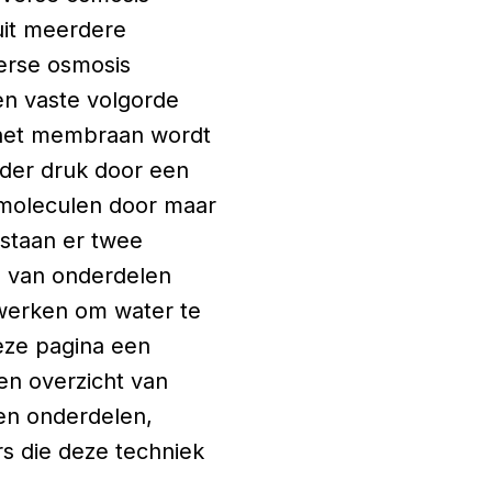
 uit meerdere
verse osmosis
een vaste volgorde
 het membraan wordt
nder druk door een
rmoleculen door maar
tstaan er twee
e van onderdelen
nwerken om water te
eze pagina een
en overzicht van
len onderdelen,
rs die deze techniek