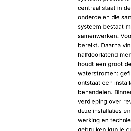
centraal staat in d
onderdelen die sam
systeem bestaat mee
samenwerken. Voor
bereikt. Daarna vi
halfdoorlatend me
houdt een groot de
waterstromen: gefi
ontstaat een insta
behandelen. Binnen
verdieping over re
deze installaties 
werking en technie
gebruiken kun je oo