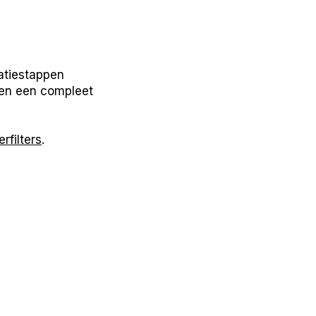
atiestappen
nen een compleet
rfilters
.