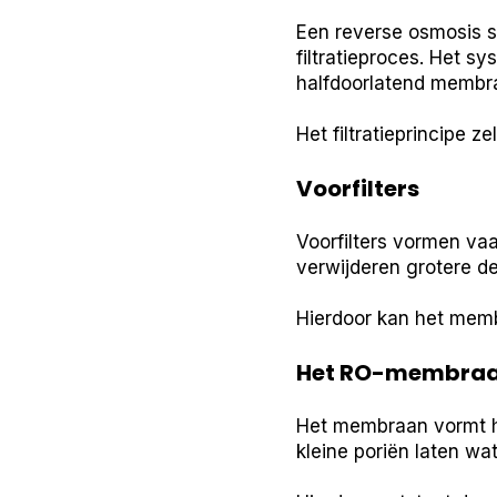
Een reverse osmosis 
filtratieproces. Het s
halfdoorlatend membra
Het filtratieprincipe z
Voorfilters
Voorfilters vormen va
verwijderen grotere de
Hierdoor kan het memb
Het RO-membra
Het membraan vormt h
kleine poriën laten w