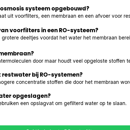
se osmosis systeem opgebouwd?
t uit voorfilters, een membraan en een afvoer voor res
van voorfilters in een RO-systeem?
n grotere deeltjes voordat het water het membraan berei
-membraan?
ermoleculen door maar houdt veel opgeloste stoffen t
restwater bij RO-systemen?
hogere concentratie stoffen die door het membraan wo
water opgeslagen?
uiken een opslagvat om gefilterd water op te slaan.