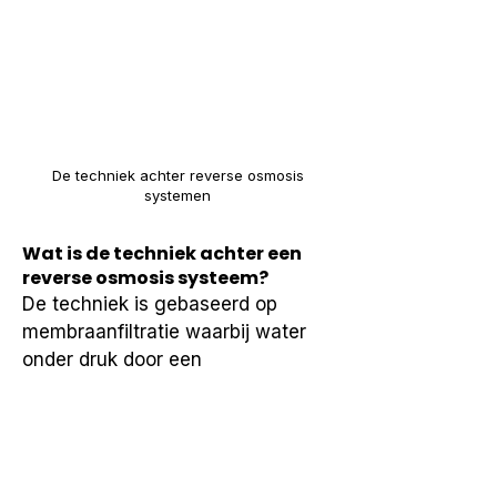
De techniek achter reverse osmosis
systemen
Wat is de techniek achter een
reverse osmosis systeem?
De techniek is gebaseerd op 
membraanfiltratie waarbij water 
onder druk door een 
halfdoorlatend membraan wordt 
geleid.
Waarom gebruiken RO-
systemen een membraan?