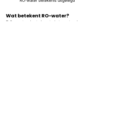
RO-water betekenis uitgelegd
Wat betekent RO-water?
RO-water betekent dat water is 
behandeld met reverse osmose.
Is RO-water hetzelfde als
gefilterd water?
Nee, RO-water verwijst specifiek 
naar reverse osmose.
Waarvoor wordt RO-water
gebruikt?
Voor uiteenlopende toepassingen 
afhankelijk van systeem en 
onderhoud.
Is onderhoud belangrijk bij RO-
filters?