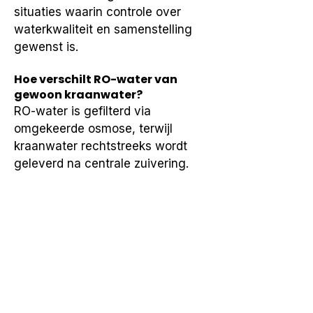
situaties waarin controle over 
waterkwaliteit en samenstelling 
gewenst is.
Hoe verschilt RO-water van
gewoon kraanwater?
RO-water is gefilterd via 
omgekeerde osmose, terwijl 
kraanwater rechtstreeks wordt 
geleverd na centrale zuivering.
Wordt RO-water alleen thuis
gebruikt?
Nee, RO-water wordt zowel thuis 
als in zakelijke en technische 
omgevingen toegepast.
Is RO-water altijd nodig?