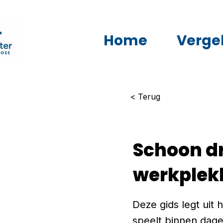
Home
Vergel
< Terug
Schoon dr
werkplek
Deze gids legt uit
speelt binnen dage