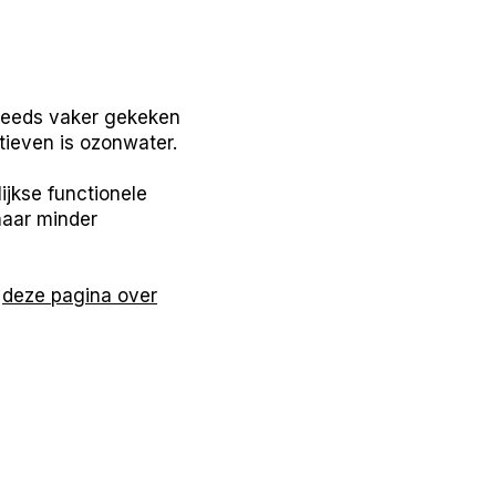
teeds vaker gekeken
tieven is ozonwater.
jkse functionele
naar minder
p
deze pagina over