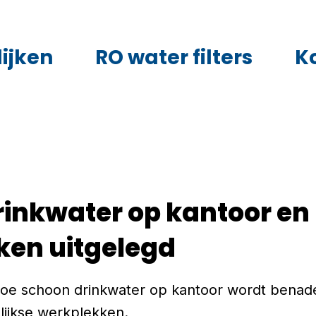
ijken
RO water filters
K
inkwater op kantoor en
ken uitgelegd
 hoe schoon drinkwater op kantoor wordt benade
lijkse werkplekken.