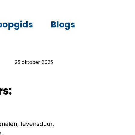
oopgids
Blogs
25 oktober 2025
rs:
erialen, levensduur,
a.