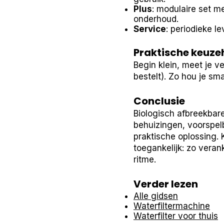
Plus
: modulaire set m
onderhoud.
Service
: periodieke l
Praktische keuze
Begin klein, meet je v
bestelt). Zo hou je sm
Conclusie
Biologisch afbreekbare
behuizingen, voorspe
praktische oplossing.
toegankelijk: zo veran
ritme.
Verder lezen
Alle gidsen
Waterfiltermachine
Waterfilter voor thuis