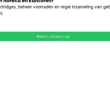
or horeca en kantoren?
artridges, beheer voorraden en regel inzameling van geb
s.
Neem contact op