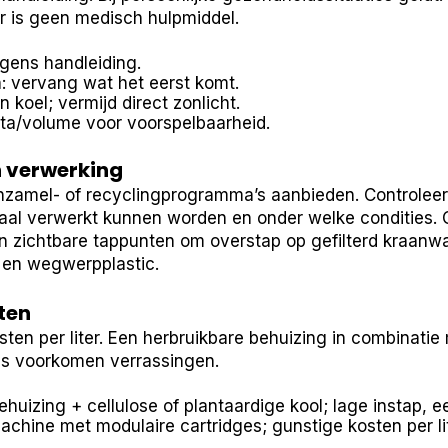
lter is geen medisch hulpmiddel.
lgens handleiding.
: vervang wat het eerst komt.
koel; vermijd direct zonlicht.
ta/volume voor voorspelbaarheid.
 verwerking
inzamel- of recyclingprogramma’s aanbieden. Controleer
aal verwerkt kunnen worden en onder welke condities. 
n zichtbare tappunten om overstap op gefilterd kraanwa
t en wegwerpplastic.
ten
sten per liter. Een herbruikbare behuizing in combinati
els voorkomen verrassingen.
behuizing + cellulose of plantaardige kool; lage instap,
chine met modulaire cartridges; gunstige kosten per lite