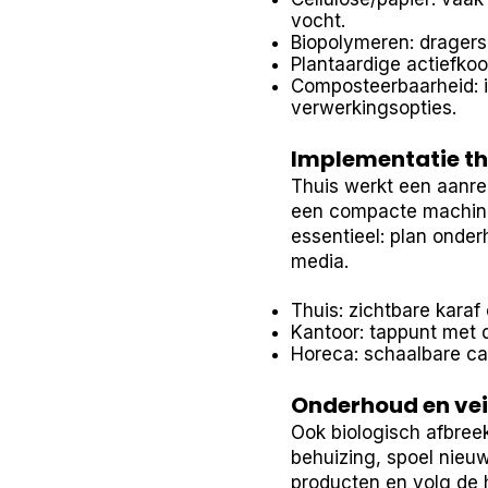
vocht.
Biopolymeren: dragers 
Plantaardige actiefkoo
Composteerbaarheid: in
verwerkingsopties.
Implementatie th
Thuis werkt een aanre
een compacte machine 
essentieel: plan onde
media.
Thuis: zichtbare karaf 
Kantoor: tappunt met d
Horeca: schaalbare ca
Onderhoud en vei
Ook biologisch afbree
behuizing, spoel nieuw
producten en volg de h