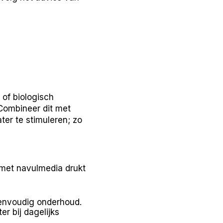
 of biologisch
Combineer dit met
ter te stimuleren; zo
e met navulmedia drukt
 eenvoudig onderhoud.
r bij dagelijks