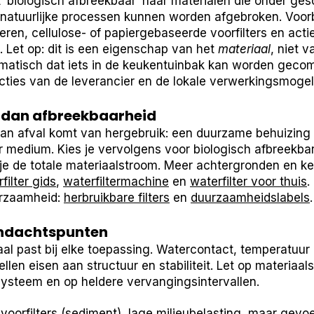
st ‘biologisch afbreekbaar’ naar materialen die onder ges
atuurlijke processen kunnen worden afgebroken. Voorb
ren, cellulose- of papiergebaseerde voorfilters en acti
 Let op: dit is een eigenschap van het
materiaal
, niet v
omatisch dat iets in de keukentuinbak kan worden geco
ucties van de leverancier en de lokale verwerkingsmogel
, dan afbreekbaarheid
van afval komt van hergebruik: een duurzame behuizing
r medium. Kies je vervolgens voor biologisch afbreekb
 je de totale materiaalstroom. Meer achtergronden en ke
filter gids
,
waterfiltermachine
en
waterfilter voor thuis
.
urzaamheid:
herbruikbare filters
en
duurzaamheidslabels
.
andachtspunten
iaal past bij elke toepassing. Watercontact, temperatuur
len eisen aan structuur en stabiliteit. Let op materiaals
 systeem en op heldere vervangingsintervallen.
 voorfilters (sediment), lage milieubelasting, maar gevo