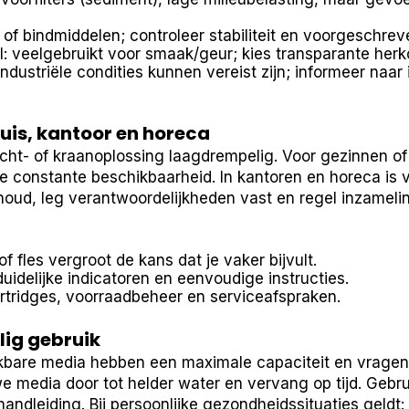
of bindmiddelen; controleer stabiliteit en voorgeschrev
l: veelgebruikt voor smaak/geur; kies transparante herko
dustriële condities kunnen vereist zijn; informeer naar
uis, kantoor en horeca
cht- of kraanoplossing laagdrempelig. Voor gezinnen of
constante beschikbaarheid. In kantoren en horeca is 
rhoud, leg verantwoordelijkheden vast en regel inzameli
of fles vergroot de kans dat je vaker bijvult.
uidelijke indicatoren en eenvoudige instructies.
rtridges, voorraadbeheer en serviceafspraken.
lig gebruik
kbare media hebben een maximale capaciteit en vragen
e media door tot helder water en vervang op tijd. Gebru
andleiding. Bij persoonlijke gezondheidssituaties geldt: