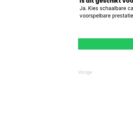
Is dit geschikt vo
Ja. Kies schaalbare c
voorspelbare prestatie
Vorige