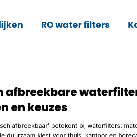
ijken
RO water filters
K
h afbreekbare waterfilte
n en keuzes
sch afbreekbaar’ betekent bij waterfilters: mat
e duurzaam kiest voor thuis, kantoor en horec