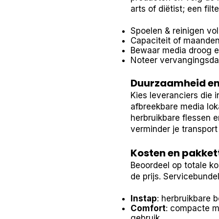
arts of diëtist; een fi
Spoelen & reinigen vo
Capaciteit of maanden
Bewaar media droog en 
Noteer vervangingsda
Duurzaamheid en
Kies leveranciers die 
afbreekbare media lok
herbruikbare flessen e
verminder je transpor
Kosten en pakket
Beoordeel op totale ko
de prijs. Servicebund
Instap
: herbruikbare 
Comfort
: compacte ma
gebruik.