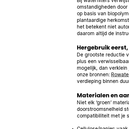
Bij waterfilters verwij
omstandigheden door n
op basis van biopolyme
plantaardige herkomst.
het betekent niet aut
daarom altijd de instr
Hergebruik eerst
De grootste reductie 
plus een verwisselbaa
mogelijk, dan verklein
onze bronnen:
Rowater
verdieping binnen du
Materialen en a
Niet elk ‘groen’ mater
doorstroomsnelheid stel
compatibiliteit met je
Cellulose/papier: vaak