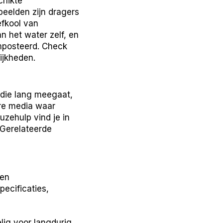
chikte
eelden zijn dragers
efkool van
an het water zelf, en
mposteerd. Check
ijkheden.
 die lang meegaat,
are media waar
uzehulp vind je in
 Gerelateerde
 en
pecificaties,
elig voor langdurig