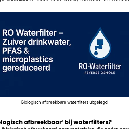
Biologisch afbreekbare waterfilters uitgelegd
logisch afbreekbaar’ bij waterfilters?