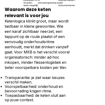
inzamelen of
of
reserve‑media en
recyclen
retourprogramma’s
plan
waar mogelijk
retourmomenten
Waarom deze keten
relevant is voor jou
Ketenlogica klinkt groot, maar wordt
tastbaar in kleine gewoontes. Wie
een karaf zichtbaar neerzet, een
tappunt op de route plaatst of een
eenvoudig onderhoudsritme
aanhoudt, merkt dat drinken vanzelf
gaat. Voor MKB is het verschil vooral
organisatorisch: minder ad‑hoc
inkopen, minder flessenlogistiek en
beter voorspelbare kosten per liter.
Transparantie: je ziet waar keuzes
verschil maken.
Voorspelbaarheid: onderhoud en
bevoorrading krijgen ritme.
Toepasbaarheid: de keten sluit aan
op jouw context.