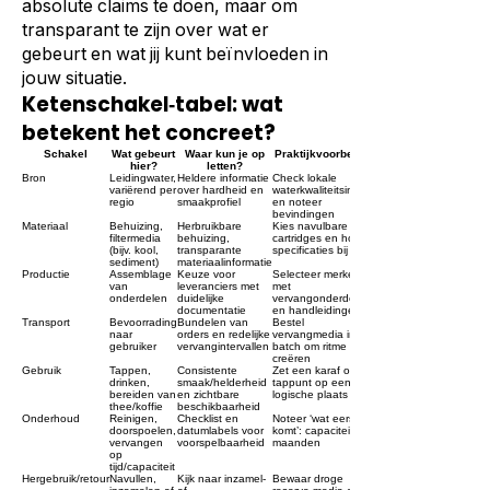
absolute claims te doen, maar om
transparant te zijn over wat er
gebeurt en wat jij kunt beïnvloeden in
jouw situatie.
Ketenschakel‑tabel: wat
betekent het concreet?
Schakel
Wat gebeurt
Waar kun je op
Praktijkvoorbeeld
hier?
letten?
Bron
Leidingwater,
Heldere informatie
Check lokale
variërend per
over hardheid en
waterkwaliteitsinfo
regio
smaakprofiel
en noteer
bevindingen
Materiaal
Behuizing,
Herbruikbare
Kies navulbare
filtermedia
behuizing,
cartridges en houd
(bijv. kool,
transparante
specificaties bij
sediment)
materiaalinformatie
Productie
Assemblage
Keuze voor
Selecteer merken
van
leveranciers met
met
onderdelen
duidelijke
vervangonderdelen
documentatie
en handleidingen
Transport
Bevoorrading
Bundelen van
Bestel
naar
orders en redelijke
vervangmedia in
gebruiker
vervangintervallen
batch om ritme te
creëren
Gebruik
Tappen,
Consistente
Zet een karaf of
drinken,
smaak/helderheid
tappunt op een
bereiden van
en zichtbare
logische plaats
thee/koffie
beschikbaarheid
Onderhoud
Reinigen,
Checklist en
Noteer ‘wat eerst
doorspoelen,
datumlabels voor
komt’: capaciteit of
vervangen
voorspelbaarheid
maanden
op
tijd/capaciteit
Hergebruik/retour
Navullen,
Kijk naar inzamel‑
Bewaar droge