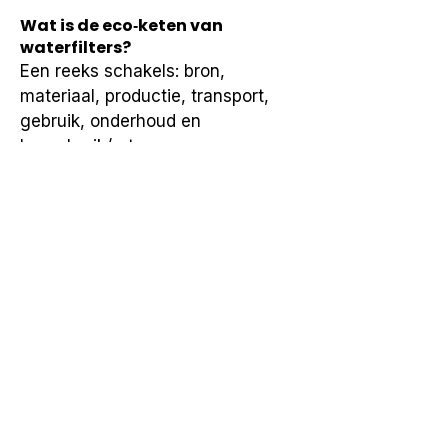
Wat is de eco‑keten van
waterfilters?
Een reeks schakels: bron, 
materiaal, productie, transport, 
gebruik, onderhoud en 
hergebruik/retour.
Waarom is ketendenken nuttig?
Het maakt keuzes transparant en 
helpt schaal, type en onderhoud 
op elkaar af te stemmen.
Is dit een gezondheidsclaim of
productbelofte?
Nee, het gaat om transparantie en 
organisatie; medisch advies blijft 
leidend.