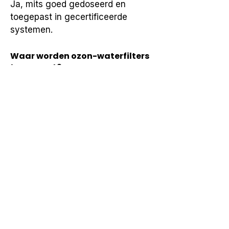
Ja, mits goed gedoseerd en 
toegepast in gecertificeerde 
systemen.
Waar worden ozon-waterfilters
toegepast?
Thuis, horeca, industrie en de 
zorgsector.
Wat is belangrijk bij gebruik van
ozonfilters?
Veiligheid, correcte dosering en 
onderhoud volgens richtlijnen.
Neem contact op