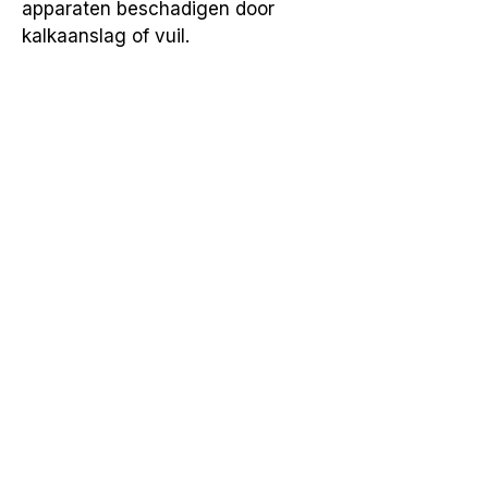
apparaten beschadigen door 
kalkaanslag of vuil.
Neem contact op
Vorige
Volgende