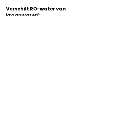
Verschilt RO-water van
kraanwater?
Ja, door de manier van filtreren.
Waarom is dit proces
belangrijk?
Het bepaalt de samenstelling van 
RO-water.
Neem contact op
Vorige
Volgende