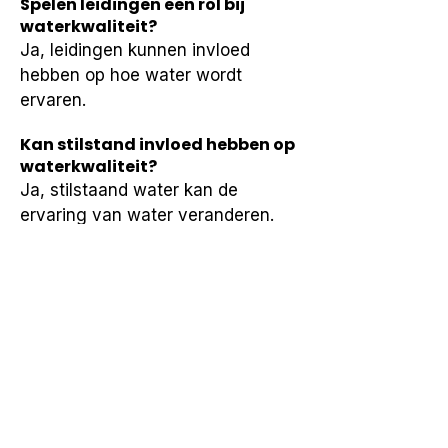
Spelen leidingen een rol bij
waterkwaliteit?
Ja, leidingen kunnen invloed 
hebben op hoe water wordt 
ervaren.
Kan stilstand invloed hebben op
waterkwaliteit?
Ja, stilstaand water kan de 
ervaring van water veranderen.
Zijn oorzaken overal hetzelfde?
Nee, oorzaken verschillen per 
locatie en situatie.
Wat helpt bij het begrijpen van
waterkwaliteitsproblemen?
Inzicht in oorzaken helpt bij 
verdere oriëntatie.