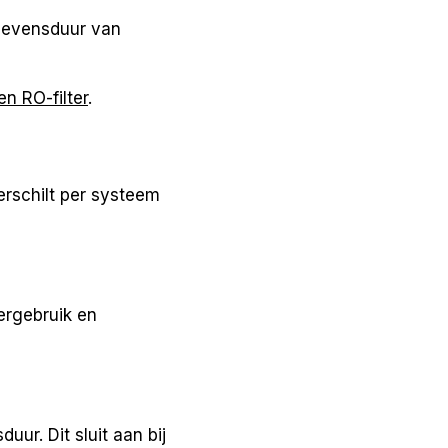
 levensduur van
en RO-filter
.
erschilt per systeem
ergebruik en
uur. Dit sluit aan bij