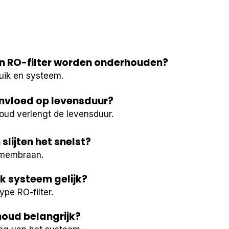
n RO-filter worden onderhouden?
uik en systeem.
nvloed op levensduur?
oud verlengt de levensduur.
lijten het snelst?
t membraan.
lk systeem gelijk?
ype RO-filter.
oud belangrijk?