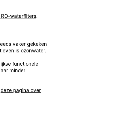
 RO-waterfilters
.
teeds vaker gekeken
tieven is ozonwater.
jkse functionele
naar minder
p
deze pagina over