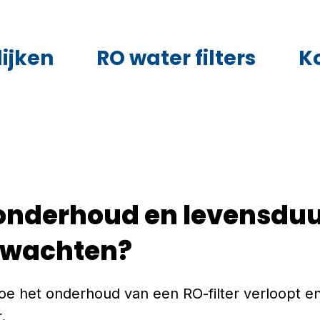
ijken
RO water filters
K
 onderhoud en levensduu
erwachten?
t hoe het onderhoud van een RO-filter verloopt e
.