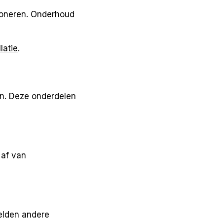
tioneren. Onderhoud
latie
.
en. Deze onderdelen
 af van
elden andere