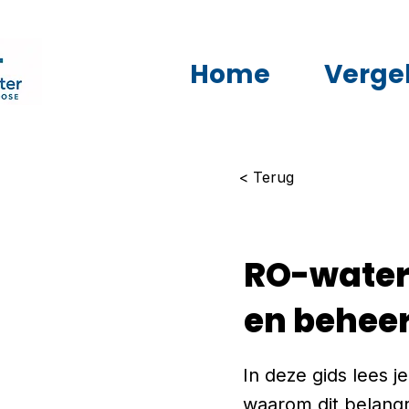
Home
Vergel
< Terug
RO-water 
en behee
In deze gids lees j
waarom dit belangri