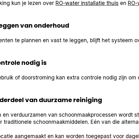
jking kun je lezen over
RO-water installatie thuis
en
RO-w
leggen van onderhoud
n te plannen en vast te leggen, blijft het systeem ove
ntrole nodig is
ebruik of doorstroming kan extra controle nodig zijn om 
derdeel van duurzame reiniging
en en verduurzamen van schoonmaakprocessen wordt s
r traditionele schoonmaakmiddelen. Eén van die alterna
catie aangemaakt en kan worden toegepast voor dageli