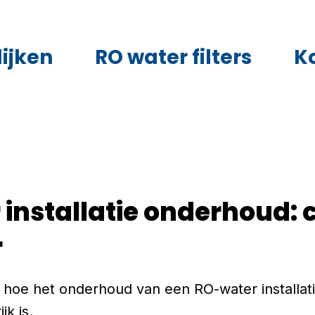
ijken
RO water filters
K
installatie onderhoud: 
r
e hoe het onderhoud van een RO-water installat
jk is.