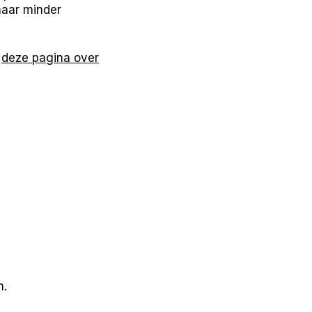
naar minder
p
deze pagina over
n.