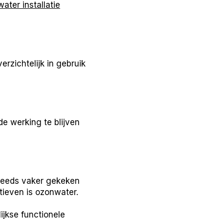
ater installatie
rzichtelijk in gebruik
de werking te blijven
teeds vaker gekeken
tieven is ozonwater.
jkse functionele