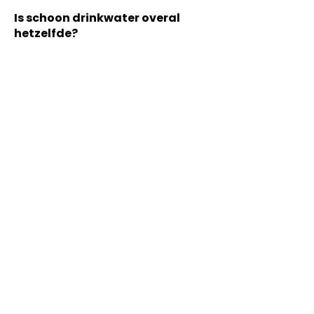
Is schoon drinkwater overal
hetzelfde?
Nee, de invulling verschilt per 
huishouden, organisatie en 
toepassing.
Heeft schoon drinkwater altijd
met systemen te maken?
Niet per se, systemen 
ondersteunen maar bepalen niet 
de definitie.
Is onderhoud relevant bij
schoon drinkwater?
Ja, onderhoud draagt bij aan 
betrouwbaar dagelijks gebruik.