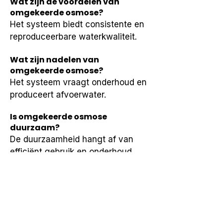
Wat zijn de voordelen van
omgekeerde osmose?
Het systeem biedt consistente en 
reproduceerbare waterkwaliteit.
Wat zijn nadelen van
omgekeerde osmose?
Het systeem vraagt onderhoud en 
produceert afvoerwater.
Is omgekeerde osmose
duurzaam?
De duurzaamheid hangt af van 
efficiënt gebruik en onderhoud.
Wanneer is omgekeerde osmose
minder geschikt?
Bij beperkte ruimte of lage 
waterdruk kan het minder 